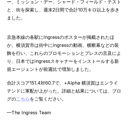
ー、ミッション・デー、シャード・フィールド・テスト
と、街を探索し、週末2日間で合計10万キロ以上を歩き
ました。
京急本線の各駅にIngressのポスターが掲載されたほ
か、横須賀市は街中にIngressの動画、横断幕などの装
飾を行い、これらのプロモーションとプレスの言及によ
り、日本ではIngressスキャナーをインストールする新
規エージェントが前週比で増加しました。
合計スコア151.4対60.7で、+Alpha 横須賀はエンライ
テンドに軍配が上がった。詳細と結果については、ブロ
グの
こちら
をご覧ください。
—The Ingress Team