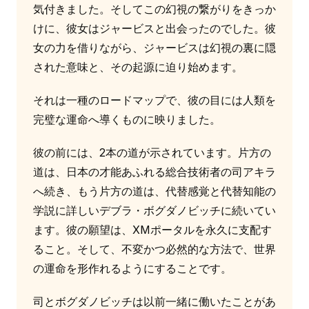
気付きました。そしてこの幻視の繋がりをきっか
けに、彼女はジャービスと出会ったのでした。彼
女の力を借りながら、ジャービスは幻視の裏に隠
された意味と、その起源に迫り始めます。
それは一種のロードマップで、彼の目には人類を
完璧な運命へ導くものに映りました。
彼の前には、2本の道が示されています。片方の
道は、日本の才能あふれる総合技術者の司アキラ
へ続き、もう片方の道は、代替感覚と代替知能の
学説に詳しいデブラ・ボグダノビッチに続いてい
ます。彼の願望は、XMポータルを永久に支配す
ること。そして、不変かつ必然的な方法で、世界
の運命を形作れるようにすることです。
司とボグダノビッチは以前一緒に働いたことがあ