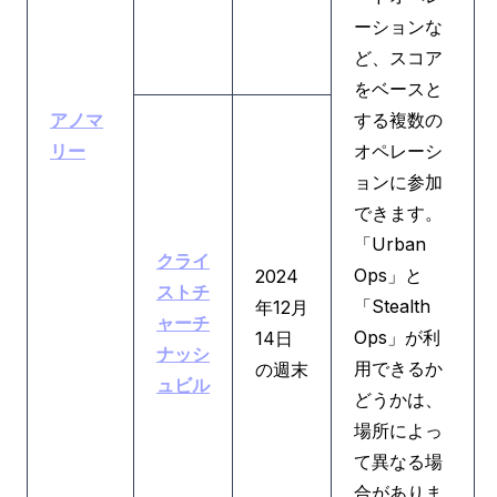
ーションな
ど、スコア
をベースと
アノマ
する複数の
リー
オペレーシ
ョンに参加
できます。
「Urban
クライ
Ops」と
2024
ストチ
「Stealth
年12月
ャーチ
Ops」が利
14日
ナッシ
用できるか
の週末
ュビル
どうかは、
場所によっ
て異なる場
合がありま