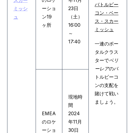
のロケ
年11月
スカー
バトルビー
ーショ
23日
ミッシ
コン・ベー
ン19
（土）
ュ
ス・スカー
ヶ所
16:00
ミッシュ
～
17:40
一連のポー
タルクラス
ターで
ベリ
ーレア
のバ
トルビーコ
ンの支配を
賭けて戦い
現地時
ましょう。
間
EMEA
2024
のロケ
年11月
ーショ
30日