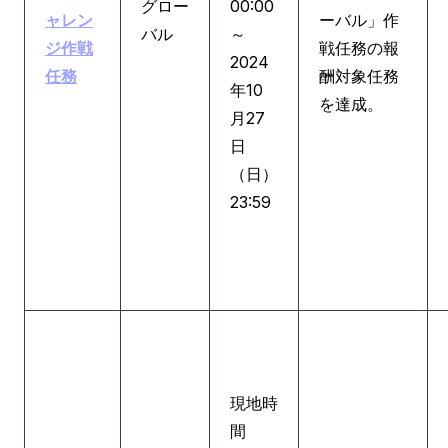
グロー
00:00
ャレン
ーバル」作
バル
～
ジ作戦
戦任務の報
2024
任務
酬対象任務
年10
を達成。
月27
日
（日）
23:59
現地時
間