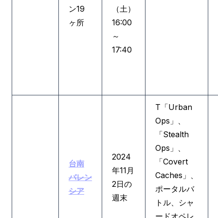
ン19
（土）
ヶ所
16:00
～
17:40
T「Urban
Ops」、
「Stealth
Ops」、
2024
「Covert
台南
年11月
Caches」、
バレン
2日の
ポータルバ
シア
週末
トル、シャ
ードオペレ